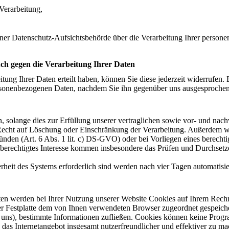
Verarbeitung,
iner Datenschutz-Aufsichtsbehörde über die Verarbeitung Ihrer perso
ch gegen die Verarbeitung Ihrer Daten
itung Ihrer Daten erteilt haben, können Sie diese jederzeit widerrufen. 
personenbezogenen Daten, nachdem Sie ihn gegenüber uns ausgesproche
 solange dies zur Erfüllung unserer vertraglichen sowie vor- und nach
hr Recht auf Löschung oder Einschränkung der Verarbeitung. Außerdem w
den (Art. 6 Abs. 1 lit. c) DS-GVO) oder bei Vorliegen eines berechtigte
berechtigtes Interesse kommen insbesondere das Prüfen und Durchsetz
erheit des Systems erforderlich sind werden nach vier Tagen automatisie
en werden bei Ihrer Nutzung unserer Website Cookies auf Ihrem Rechn
hrer Festplatte dem von Ihnen verwendeten Browser zugeordnet gespeic
rch uns), bestimmte Informationen zufließen. Cookies können keine Prog
 das Internetangebot insgesamt nutzerfreundlicher und effektiver zu ma