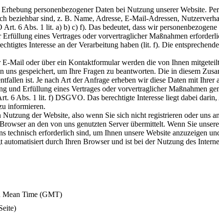
e Erhebung personenbezogener Daten bei Nutzung unserer Website. Per
nlich beziehbar sind, z. B. Name, Adresse, E-Mail-Adressen, Nutzerverha
t. 6 Abs. 1 lit. a) b) c) f). Das bedeutet, dass wir personenbezogene
ur Erfüllung eines Vertrages oder vorvertraglicher Maßnahmen erforderlich
berechtigtes Interesse an der Verarbeitung haben (lit. f). Die entspreche
 E-Mail oder über ein Kontaktformular werden die von Ihnen mitgeteilt
 uns gespeichert, um Ihre Fragen zu beantworten. Die in diesem Zus
fallen ist. Je nach Art der Anfrage erheben wir diese Daten mit Ihrer
ng und Erfüllung eines Vertrages oder vorvertraglicher Maßnahmen gem
Art. 6 Abs. 1 lit. f) DSGVO. Das berechtigte Interesse liegt dabei dari
zu informieren.
n Nutzung der Website, also wenn Sie sich nicht registrieren oder uns a
 Browser an den von uns genutzten Server übermittelt. Wenn Sie unser
ns technisch erforderlich sind, um Ihnen unsere Website anzuzeigen und 
gt automatisiert durch Ihren Browser und ist bei der Nutzung des Intern
ch Mean Time (GMT)
Seite)