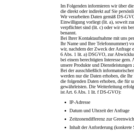
Im Folgenden informieren wir über di
die direkt oder indirekt auf Sie persö
Wir verarbeiten Daten gemäß DS-GVO Ar
Einwilligung vorliegt (lit. a), soweit z
verpflichtet sind (lit. c) oder wir ein 
benannt.
Bei Ihrer Kontaktaufnahme mit uns per
Ihr Name und Ihre Telefonnummer) von
wir, nachdem der Zweck der Anfrage ent
6 Abs. 1 lit. a) DSGVO, zur Abwicklu
bei einem berechtigten Interesse gem. 
unsere Produkte und Dienstleistungen 
Bei der ausschließlich informatorische
werden nur die Daten erhoben, die Ihr
die folgenden Daten erhoben, die für u
gewährleisten. Die Weiterleitung erfol
ist Art. 6 Abs. 1 lit. f DS-GVO):
IP-Adresse
Datum und Uhrzeit der Anfrage
Zeitzonendifferenz zur Greenwi
Inhalt der Anforderung (konkrete 