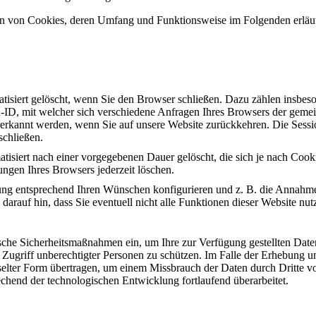
en von Cookies, deren Umfang und Funktionsweise im Folgenden erläu
tisiert gelöscht, wenn Sie den Browser schließen. Dazu zählen insbes
n-ID, mit welcher sich verschiedene Anfragen Ihres Browsers der geme
erkannt werden, wenn Sie auf unsere Website zurückkehren. Die Sess
schließen.
tisiert nach einer vorgegebenen Dauer gelöscht, die sich je nach Cook
ungen Ihres Browsers jederzeit löschen.
ung entsprechend Ihren Wünschen konfigurieren und z. B. die Annahme
darauf hin, dass Sie eventuell nicht alle Funktionen dieser Website nu
sche Sicherheitsmaßnahmen ein, um Ihre zur Verfügung gestellten Daten
r Zugriff unberechtigter Personen zu schützen. Im Falle der Erhebung u
selter Form übertragen, um einem Missbrauch der Daten durch Dritte 
end der technologischen Entwicklung fortlaufend überarbeitet.