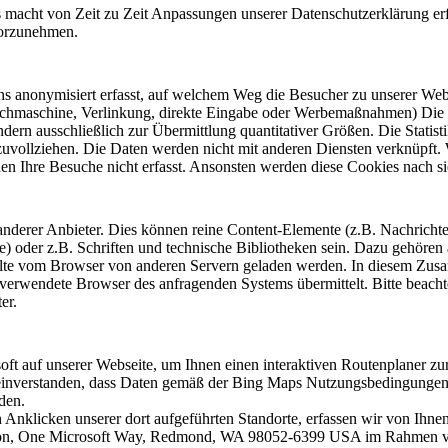
s macht von Zeit zu Zeit Anpassungen unserer Datenschutzerklärung erfo
vorzunehmen.
ns anonymisiert erfasst, auf welchem Weg die Besucher zu unserer We
Suchmaschine, Verlinkung, direkte Eingabe oder Werbemaßnahmen) Die 
ndern ausschließlich zur Übermittlung quantitativer Größen. Die Statist
uvollziehen. Die Daten werden nicht mit anderen Diensten verknüpft.
en Ihre Besuche nicht erfasst. Ansonsten werden diese Cookies nach si
lte anderer Anbieter. Dies können reine Content-Elemente (z.B. Nachrich
 oder z.B. Schriften und technische Bibliotheken sein. Dazu gehören
halte vom Browser von anderen Servern geladen werden. In diesem Zu
erwendete Browser des anfragenden Systems übermittelt. Bitte beachte
er.
t auf unserer Webseite, um Ihnen einen interaktiven Routenplaner zu
t einverstanden, dass Daten gemäß der Bing Maps Nutzungsbedingungen
rden.
h Anklicken unserer dort aufgeführten Standorte, erfassen wir von Ihnen
tion, One Microsoft Way, Redmond, WA 98052-6399 USA im Rahmen